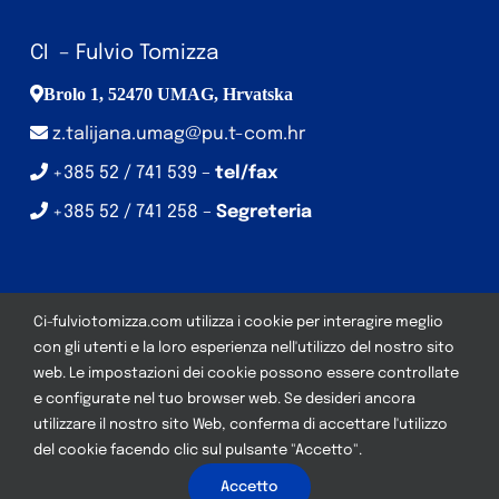
CI – Fulvio Tomizza
Brolo 1, 52470 UMAG, Hrvatska
z.talijana.umag@pu.t-com.hr
+385 52 / 741 539 –
tel/fax
+385 52 / 741 258 –
Segreteria
Ci-fulviotomizza.com utilizza i cookie per interagire meglio
con gli utenti e la loro esperienza nell'utilizzo del nostro sito
web. Le impostazioni dei cookie possono essere controllate
© Copyright CI – Fulvio Tomizza | Development:
Studio
e configurate nel tuo browser web. Se desideri ancora
Web Art
| Tutti i diritti riservati
utilizzare il nostro sito Web, conferma di accettare l'utilizzo
del cookie facendo clic sul pulsante "Accetto".
Accetto