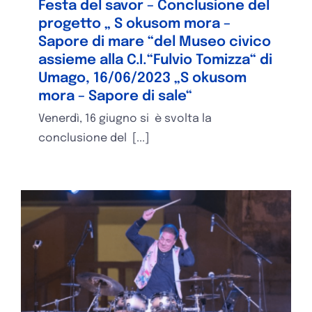
Festa del savor – Conclusione del
progetto „ S okusom mora –
Sapore di mare “del Museo civico
assieme alla C.I.“Fulvio Tomizza“ di
Umago, 16/06/2023 „S okusom
mora – Sapore di sale“
Venerdì, 16 giugno si è svolta la
conclusione del [...]