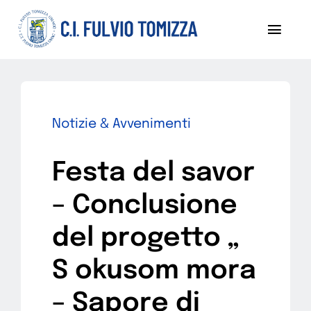
Salta
al
Toggl
contenuto
Navig
Chi siamo
Notizie
Notizie & Avvenimenti
Sezoni
Festa del savor
Progetti
– Conclusione
Pubblicazioni
del progetto „
S okusom mora
Diventa socio
– Sapore di
Contattaci