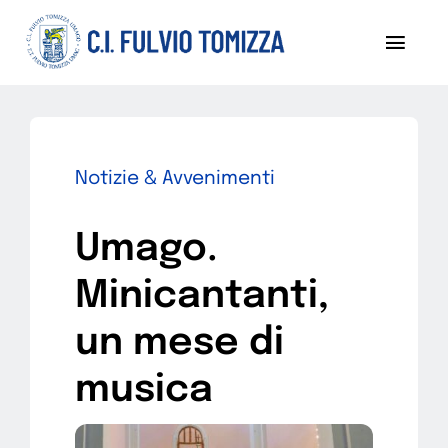
Salta
al
Toggl
contenuto
Navig
Chi siamo
Notizie
Notizie & Avvenimenti
Sezoni
Umago.
Progetti
Minicantanti,
Pubblicazioni
un mese di
musica
Diventa socio
Contattaci