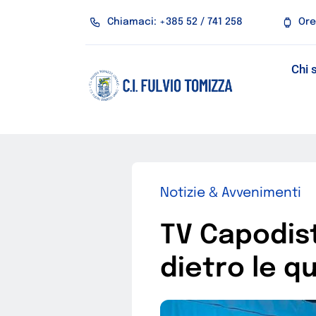
Salta
Chiamaci: +385 52 / 741 258
Ore
al
contenuto
Chi 
Notizie & Avvenimenti
TV Capodist
dietro le q