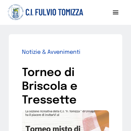
Salta
al
Toggl
contenuto
Navig
Chi siamo
Notizie
Notizie & Avvenimenti
Sezoni
Torneo di
Progetti
Briscola e
Pubblicazioni
Tressette
Diventa socio
Contattaci