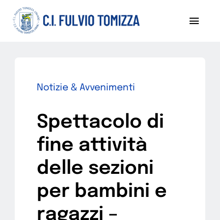
Salta
al
Toggl
contenuto
Navig
Chi siamo
Notizie
Notizie & Avvenimenti
Sezoni
Spettacolo di
Progetti
fine attività
Pubblicazioni
delle sezioni
per bambini e
Diventa socio
ragazzi –
Contattaci