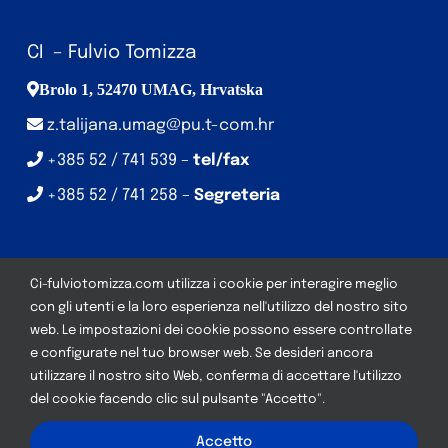
CI – Fulvio Tomizza
Brolo 1, 52470 UMAG, Hrvatska
z.talijana.umag@pu.t-com.hr
+385 52 / 741 539 –
tel/fax
+385 52 / 741 258 –
Segreteria
Ci-fulviotomizza.com utilizza i cookie per interagire meglio
con gli utenti e la loro esperienza nell'utilizzo del nostro sito
web. Le impostazioni dei cookie possono essere controllate
e configurate nel tuo browser web. Se desideri ancora
© Copyright CI – Fulvio Tomizza | Development:
Studio
utilizzare il nostro sito Web, conferma di accettare l'utilizzo
Web Art
| Tutti i diritti riservati
del cookie facendo clic sul pulsante "Accetto".
Accetto