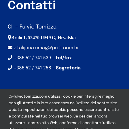
Contatti
CI – Fulvio Tomizza
Brolo 1, 52470 UMAG, Hrvatska
z.talijana.umag@pu.t-com.hr
+385 52 / 741 539 –
tel/fax
+385 52 / 741 258 –
Segreteria
Ci-fulviotomizza.com utilizza i cookie per interagire meglio
con gli utenti e la loro esperienza nell'utilizzo del nostro sito
web. Le impostazioni dei cookie possono essere controllate
© Copyright CI – Fulvio Tomizza | Development:
Studio
e configurate nel tuo browser web. Se desideri ancora
Web Art
| Tutti i diritti riservati
utilizzare il nostro sito Web, conferma di accettare l'utilizzo