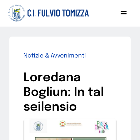
Salta
al
Toggl
contenuto
Navig
Chi siamo
Notizie
Notizie & Avvenimenti
Sezoni
Loredana
Progetti
Bogliun: In tal
Pubblicazioni
seilensio
Diventa socio
Contattaci