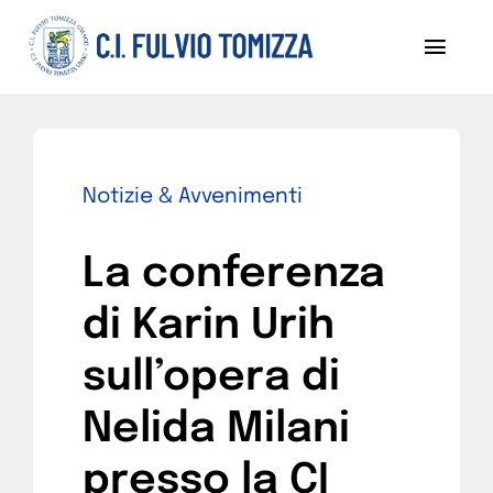
Salta
al
Toggl
contenuto
Navig
Chi siamo
Notizie
Notizie & Avvenimenti
Sezoni
La conferenza
Progetti
di Karin Urih
Pubblicazioni
sull’opera di
Nelida Milani
Diventa socio
presso la CI
Contattaci