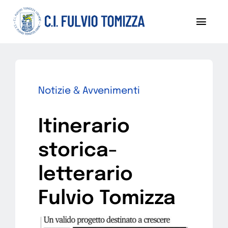
Salta
al
Toggl
contenuto
Navig
Chi siamo
Notizie
Notizie & Avvenimenti
Sezoni
Itinerario
Progetti
storica-
Pubblicazioni
letterario
Fulvio Tomizza
Diventa socio
Contattaci