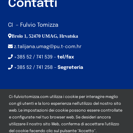
Contatti
CI – Fulvio Tomizza
Brolo 1, 52470 UMAG, Hrvatska
z.talijana.umag@pu.t-com.hr
+385 52 / 741 539 –
tel/fax
+385 52 / 741 258 –
Segreteria
Ci-fulviotomizza.com utilizza i cookie per interagire meglio
con gli utenti e la loro esperienza nell'utilizzo del nostro sito
web. Le impostazioni dei cookie possono essere controllate
© Copyright CI – Fulvio Tomizza | Development:
Studio
e configurate nel tuo browser web. Se desideri ancora
Web Art
| Tutti i diritti riservati
utilizzare il nostro sito Web, conferma di accettare l'utilizzo
del cookie facendo clic sul pulsante "Accetto".