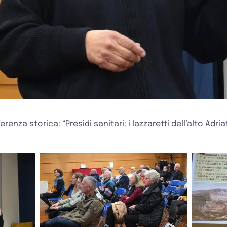
enza storica: “Presidi sanitari: i lazzaretti dell’alto Adria